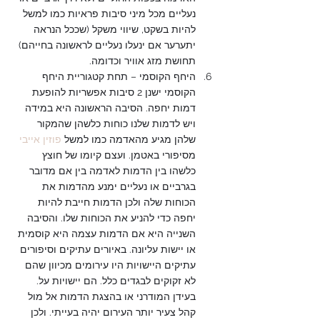
נעליים מכל מיני סיבות פראיות כמו למשל 
להיות בשקט, שיווי משקל (שככל הנראה 
יתערער אם ינעלו נעליים לראשונה בחייהם) 
תחושת מזג אוויר וכדומה. 
היחף הקוסמי – תחת קטגוריית היחף 
הקוסמי ישנן 2 סיבות אפשריות להופעת 
דמות יחפה. הסיבה הראשונה היא במידה 
ויש לדמות שלנו כוחות כלשהן שהמקור 
שלהן מגיע מהאדמה כמו למשל 
פוזין אייבי
מסיפורי באטמן. ועצם קיומו של חוצץ 
כלשהו בין הדמות לאדמה בין אם מדובר 
בגרביים או נעליים ימנע מהדמות את 
הכוחות שלה ולכן הדמות חייבת להיות 
יחפה כדי להניע את הכוחות שלו. והסיבה 
השנייה היא אם הדמות עצמה היא קוסמית 
או יישות עליונה. באיורים עתיקים וסיפורים 
עתיקים היישויות היו עירומים מכיוון שהם 
לא זקוקים לבגדים כלל. הם יישויות על. 
בעידן המודרני או בהצגת הדמות אל מול 
קהל צעיר יותר העירום יהיה בעייתי. ולכן 