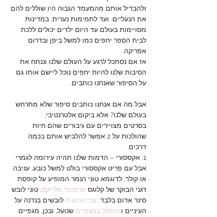
ולהבדיל אותם מהמעמד הגבוה היו שוללים להם 
את הנעליים. ועד לתמימות נערית, במדינות 
מסויימות בעולם עד היום ילדים יכולים ללכת 
לבית הספר יחפים כמו למשל ביפן ובדרום 
אפריקה. 
אז אם נסתכל לרגע על העולם שלנו וננתח את 
הסיבות שלנו להיות יחפים נוכל ליישם אותו גם 
על הסיפור שאנחנו כותבים.
אבל מה אם אנחנו כותבים סיפור שלא מתרחש 
בעולם שלנו? אלא ביקום אלטרנטיבי.
בסרטים מצויירים עם גיבורים שהם חיות 
שהולכות על 2 אפשר להלביש אותם בכמה 
דרכים. 
1. אקססורי – הדמות שלנו תהיה עירומה לגמרי 
אבל עם פריט אקססורי בולט למשל כובע, עניבה 
או קולר. לדוגמא טוני הנמר המופיע על קופסת 
דגני הבוקר של קלוגס 
פרוסטד פלייקס
. טוני לובש 
סינר אדום בלבד. 
צבי הנינג'ה
 לובשים בנדנה על 
העיניים ו
החתול במגפיים
 שנועל, ובכן, מגפיים. 