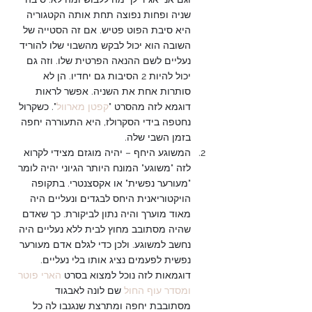
שניה ופחות נפוצה תחת אותה הקטגוריה 
היא סיבת הפוט פטיש. אם זה הסטייה של 
השובה הוא יכול לבקש מהשבוי שלו להוריד 
נעליים לשם ההנאה הפרטית שלו. וזה גם 
יכול להיות 2 הסיבות גם יחדיו. הן לא 
סותרות אחת את השניה. אפשר לראות 
דוגמא לזה מהסרט "
קפטן מארוול
". כשקרול 
נחטפה בידי הסקרולז, היא התעוררה יחפה 
בזמן השבי שלה.
המשוגע היחף – יהיה מוגזם מצידי לקרוא 
לזה "משוגע" המונח היותר הגיוני יהיה לומר 
"מעורער נפשית" או אקסצנטרי. בתקופה 
הויקטוריאנית היחס לבגדים ונעליים היה 
מאוד מוערך והיה נתון לביקורת. כך שאדם 
שהיה מסתובב מחוץ לבית ללא נעליים היה 
נחשב למשוגע. ולכן כדי לגלם אדם מעורער 
נפשית לפעמים נציג אותו בלי נעליים. 
דוגמאות לזה נוכל למצוא בסרט 
הארי פוטר 
ומסדר עוף החול
 שם לונה לאבגוד 
מסתובבת יחפה ומתרצת שנגנבו לה כל 