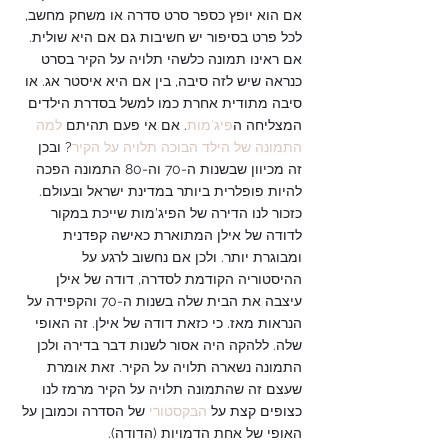
אם הוא יופץ כספר סרט סדרה או משחק מחשב, 
לכל פרט בסיפור יש חשיבות גם אם היא שולית. 
אם ראינו תמונה כלשהי תלויה על הקיר בסרט 
כנראה שיש לזה סיבה, בין אם היא איסטר אג. או 
סיבה מתודית אחרת כמו למשל בסדרת הילדים 
המצליחה ה
פיג'מות
. אם אי פעם תהיתם 
למה 
התמונה של הילד הבוכה תלויה על הקיר
? ובכן 
זה מכיוון שבשנות ה-70 וה-80 התמונה הפכה 
להיות פופלרית ביותר במדינת ישראל ובעולם. 
כזכור לנו הדירה של הפיג'מות שייכת במקור 
לדודה של אילן המתוארת כאישה קפדנית 
ומבוגרת יותר. ולכן אם נחשוב לרגע על 
ההיסטוריה הקודמת לסדרה, דודה של אילן 
עיצבה את הבית שלה בשנות ה-70 והקפידה על 
הנראות מאז. כי כזאת דודה של אילן. זה האופי 
שלה. ללהקה היה אסור לשנות דבר בדירה ולכן 
התמונה נשארה תלויה על הקיר. זאת אומרת 
שעצם זה שהתמונה תלויה על הקיר מרמז לנו 
כצופים קצת על 
הבקסטורי
 של הסדרה וכמובן על 
האופי של אחת הדמויות (הדודה).