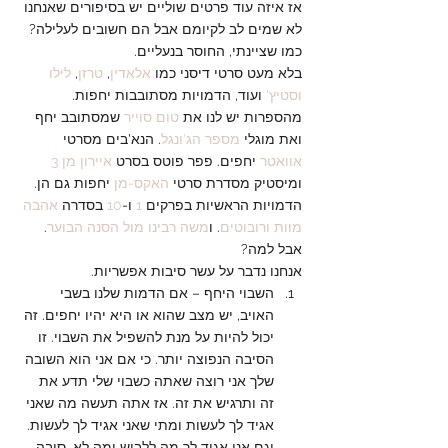
אז איזה עוד פרטים שוליים יש בסיפורים שאנחנו 
לא שמים לב לקיומם אבל הם חשובים לעלילה? 
כמו שציינתי, החוסר בנעליים.
בלא מעט סרטי דיסני כמו 
אלאדין
, 
טרזן
, 
לילו 
וסטיץ'
 ועוד, הדמויות מסתובבות יחפות. 
מהספרות יש לנו את 
טום סוייר
 שמסתובב יחף 
ואת מוגלי 
מספר הג'ונגל
. הנא'בים מסרטי 
אוואטר
 יחפים. פפר פוטס בסרט 
איירון מן 3
ומיסטיק מסדרת סרטי 
האקס-מן
 יחפות גם הן. 
הדמויות הראשיות בפרקים 
1
 ו-
10
 בסדרה 
אהבה 
מוות ורובוטים
. ו
משה רבינו מול הסנה הבוער
. 
אבל למה?
אנחנו נדבר על עשר סיבות אפשריות.
השבוי היחף – אם הדמות שלנו בשבי 
האויב, יש מצב שהוא או היא יהיו יחפים. זה 
יכול להיות על מנת להשפיל את השבוי. זו 
הסיבה הנפוצה יותר. כי אם אני הוא השובה 
שלך אני רוצה שאתה כשבוי שלי תדע את 
זה ותרגיש את זה. אז אתה תעשה מה שאני 
אגיד לך לעשות ומתי שאני אגיד לך לעשות. 
וגם אני אגיד לך מה ללבוש ומה לא. סיבה 