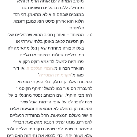
מוטיב המזוהה עם אותה הדמות והיא 
מתחילה ללכת ברגליים חשופות גם 
במצבים שבהם הוא לא מתאמן. דני רנד 
הלוא הוא איירון פיסט הוא כמובן דוגמא 
קלאסית.
המיוחד – ואחרון חביב ההוא שהרגליים שלו 
הן חסינות לכאב באופן בלתי שגרתי או 
בעלות צורה מיוחדת שאין נעל מתאימה לה 
כמו רגליים גדולות במיוחד או רגליים 
פרוותיות למשל. לדוגמא רוקט רקון או 
הווארד הברווז מ
שומרי הגלקסיה
, או ד"ר 
פוגו מ"
אקדמיית המטריה
"
הסיבות האלו הן בחלקן כלי הפקתי מומצא 
להעברת הסיפור כמו למשל "היחף הקוסמי" 
ו"הזומבי היחף". ושם הכותב נפטר מהנעליים על 
מנת לספר לנו על אופי הדמות. אבל שאר 
הסיבות הן בהחלט לא מומצאות ומגיעות אלינו 
היישר מעולם המציאות. החל מהורדת הנעליים 
לאסירים, מנהג עתיק הנובע מהשפעת הבדלי 
המעמדות שהיו. למי שהיה כסף היה נעליים ולמי 
שלא נשאר יחף. וכדי לבטא את נחיתות האסירים 