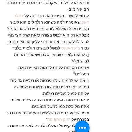
וכובע. אבל מלבד האקססורי הבולט היחיד טכנית 
הם עירומים.
2. חצי לבוש – מכירים את הבדיחה על 
דונלד 
דאק
 שאומרת למה כשהוא הולך לים הוא לובש 
בגד ים אבל הוא לא לובש מכנסיים בשאר הזמן? 
אבל לא רק הוא לבוש בצורה כזאת שרק חצי גוף 
לבוש לחלוטין בין אם זה חצי עליון או חצי תחתון. 
גם ה
צ'יפמאנקס
 למשל לובשים חולצות בלבד.
3. לבוש מלא – טוב אין טעם שאסביר מה זה 
לבוש מלא. 
אז מה הסיבות לקחת לדמות מצויירת את 
הנעליים? 
1. אם יש לדמות שלנו פרסות או רגליים גדולות 
במיוחד או רגליים עם צורה מיוחדת שמקשה 
עליהם לנעול נעליים רגילות.
2. אם הדמות מגיעה מחברה בה נעילת נעליים 
אינה מקובלת כמו למשל הנא'בים.
ולפני שניגע בסיבה השלישית והאחרונה אנו נדבר 
בקצרה על "
חוק התפיסה
"
*
(אפשר להקיש על המילה ולהגיע למאמר מפורט 