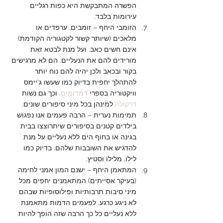
הפשרה המתבקשת היא כפות רגליים 
עירומות בלבד.
הזומבי היחף – זומבים, ערפדים או 
מלאכים (שיותר קשור לקטגוריה הקודמת) 
אינם חשים כאב. ועל מנת לבטא זאת 
מורידים להם את הנעליים. הם לא מרגישים 
בקור ובכאב ולכן יהיה להם נוח יותר 
להתהלך יחפית בדיוק כמו שעשו ג'יימס 
וויקטוריה בספרי 
דמדומים
. וכך גם נשות 
דרקולה
 למינהן בכל מיני סיפורים שונים.
תמימות נערית – הרבה פעמים אנו נפגוש 
בילדים קטנים בסיפורים שיתרוצצו בבית 
בגינה או בחוף הים ללא נעליים על מנת 
להדגיש את השובבות שלהם. בדיוק כמו 
לילו, מלילו וסטיץ.
המתאמן היחף – ישנם המון אמני לחימה 
(בעיקר אסייתים) המתאמנים יחפים מכל 
מיני סיבות תרבותיות ופילוסופיות שבהם 
לא ניגע כרגע. לפעמים הדמות מתאמנת 
ללא נעליים כל כך הרבה שזה הופך להיות 