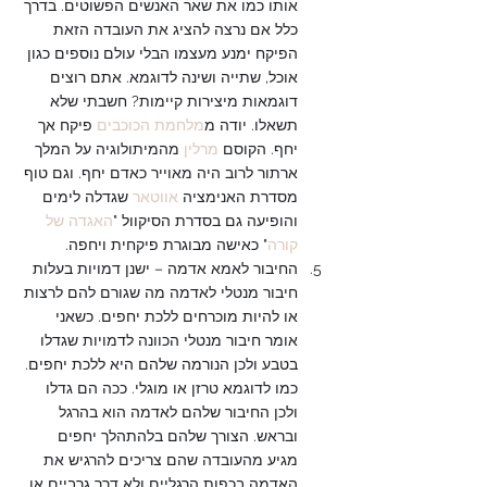
אותו כמו את שאר האנשים הפשוטים. בדרך 
כלל אם נרצה להציג את העובדה הזאת 
הפיקח ימנע מעצמו הבלי עולם נוספים כגון 
אוכל, שתייה ושינה לדוגמא. אתם רוצים 
דוגמאות מיצירות קיימות? חשבתי שלא 
תשאלו. יודה מ
מלחמת הכוכבים 
פיקח אך 
יחף. הקוסם 
מרלין
 מהמיתולוגיה על המלך 
ארתור לרוב היה מאוייר כאדם יחף. וגם טוף 
מסדרת האנימציה 
אווטאר
 שגדלה לימים 
והופיעה גם בסדרת הסיקוול "
האגדה של 
קורה
" כאישה מבוגרת פיקחית ויחפה.
החיבור לאמא אדמה – ישנן דמויות בעלות 
חיבור מנטלי לאדמה מה שגורם להם לרצות 
או להיות מוכרחים ללכת יחפים. כשאני 
אומר חיבור מנטלי הכוונה לדמויות שגדלו 
בטבע ולכן הנורמה שלהם היא ללכת יחפים. 
כמו לדוגמא טרזן או מוגלי. ככה הם גדלו 
ולכן החיבור שלהם לאדמה הוא בהרגל 
ובראש. הצורך שלהם בלהתהלך יחפים 
מגיע מהעובדה שהם צריכים להרגיש את 
האדמה בכפות הרגליים ולא דרך גרביים או 