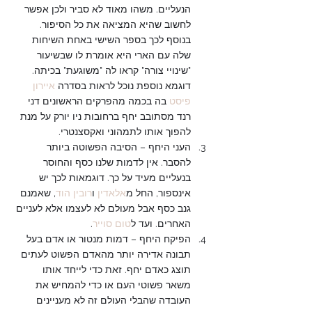
הנעליים. משהו מאוד לא סביר ולכן אפשר 
לחשוב שהיא המציאה את כל הסיפור. 
בנוסף לכך בספר השישי באחת השיחות 
שלה עם הארי היא אומרת לו שבשיעור 
"שינויי צורה" קראו לה "משוגעת" בכיתה. 
דוגמא נוספת נוכל לראות בסדרה 
איירון 
פיסט
 בה בכמה מהפרקים הראשונים דני 
רנד מסתובב יחף ברחובות ניו יורק על מנת 
להפוך אותו לתמהוני ואקסצנטרי.
העני היחף – הסיבה הפשוטה ביותר 
להסבר. אין לדמות שלנו כסף והחוסר 
בנעליים מעיד על כך. דוגמאות לכך יש 
אינספור, החל מ
אלאדין
 ו
רובין הוד
, שאמנם 
גנב כסף אבל מעולם לא לעצמו אלא לעניים 
האחרים. ועד ל
טום סוייר
.
הפיקח היחף – דמות מנטור או אדם בעל 
תבונה אדירה יותר מהאדם הפשוט לעתים 
תוצג כאדם יחף. זאת כדי לייחד אותו 
משאר פשוטי העם או כדי להמחיש את 
העובדה שהבלי העולם זה לא מעניינים 