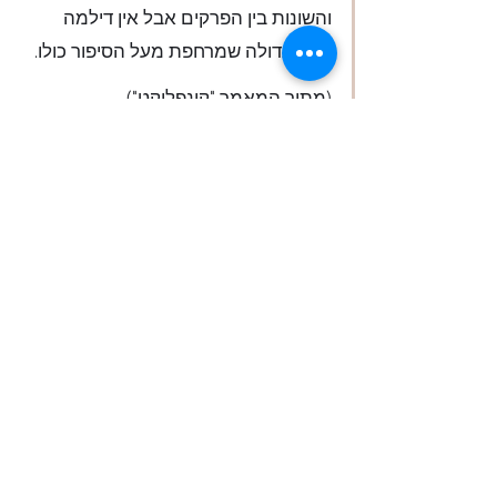
והשונות בין הפרקים אבל אין דילמה 
אחת גדולה שמרחפת מעל הסיפור כולו.
(מתוך המאמר "קונפליקט")
לסיכום סופי ואחרון : 
הפרוטגוניסט הוא הדמות העיקרית או המרכזית 
של הסיפור שלנו (נבל או גיבור) ותמיד הוא יופיע 
בסיפור. בלעדיו לא יהיה לנו סיפור. (או לא יהיה 
לנו סיפור מעניין שאפשר להתחבר אליו).
האנטגוניסט הוא היריב של הפרוטגוניסט. ולא 
בכל סיפור חייב שיהיה אחד כזה.
הבסיס