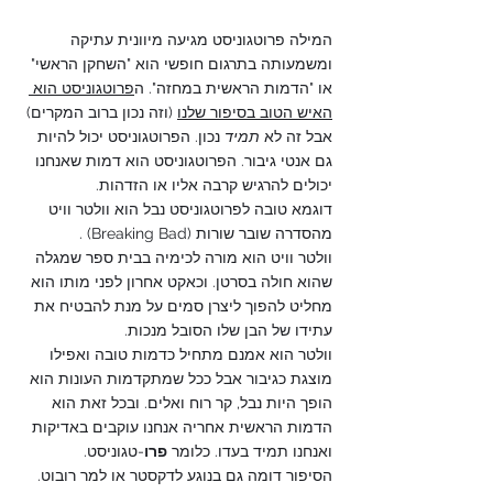
המילה פרוטגוניסט מגיעה מיוונית עתיקה 
ומשמעותה בתרגום חופשי הוא "השחקן הראשי" 
או "הדמות הראשית במחזה". ה
פרוטגוניסט הוא 
האיש הטוב בסיפור שלנו
 (וזה נכון ברוב המקרים) 
אבל זה לא 
תמיד
 נכון. הפרוטגוניסט יכול להיות 
גם אנטי גיבור. הפרוטגוניסט הוא דמות שאנחנו 
יכולים להרגיש קרבה אליו או הזדהות.
דוגמא טובה לפרוטגוניסט נבל הוא וולטר וויט 
מהסדרה שובר שורות (Breaking Bad) . 
וולטר וויט הוא מורה לכימיה בבית ספר שמגלה 
שהוא חולה בסרטן. וכאקט אחרון לפני מותו הוא 
מחליט להפוך ליצרן סמים על מנת להבטיח את 
עתידו של הבן שלו הסובל מנכות.
וולטר הוא אמנם מתחיל כדמות טובה ואפילו 
מוצגת כגיבור אבל ככל שמתקדמות העונות הוא 
הופך היות נבל, קר רוח ואלים. ובכל זאת הוא 
הדמות הראשית אחריה אנחנו עוקבים באדיקות 
ואנחנו תמיד בעדו. כלומר 
פרו
-טגוניסט.
הסיפור דומה גם בנוגע לדקסטר או למר רובוט. 