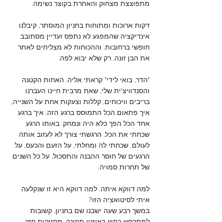
מתפוצצת מצחוק והאחרת בקוצר נשימה. 
דקות ארוכות ומתוחות בחניון המוסתר, קיבלנו 
אינדיקציה שהמפגע לא נתפס ועדיין מסתובב 
חופשי ברחובות. וההכוחות לא מצליחים לאתר 
את הבן זונה. רק שלא יבוא לפה. 
"הדר, בואי לידי" קראתי אליה. האחות הקטנה 
והסנדוויצ'ית שלי, שאת מרבית חיינו העברנו 
בריבים וויכוחים, קללות וצעקות אחת על השנייה, 
איך פתאום הכל התמוסס ברגע הזה, איך ברגע 
אחד הכל הפך כלא היה ונמחק. באותו הרגע 
שכחתי את הכל, הרגשתי צורך לא לעזוב אותה 
לעולם. שכחתי לה ומחלתי, על הזעם והכעס, על 
הרגעים של חוסר ההבנה והתסכול, על כל השנים 
של תחרות סמויה.
למה דווקא איתה. למה דווקא היא זו שנקלעה 
איתי לסיטואציה הזו?
במשך רבע שעה ישבנו שם בחניון, קשובות 
למתרחש בחוץ באוזניי תחינה, מחזיקות חזק 