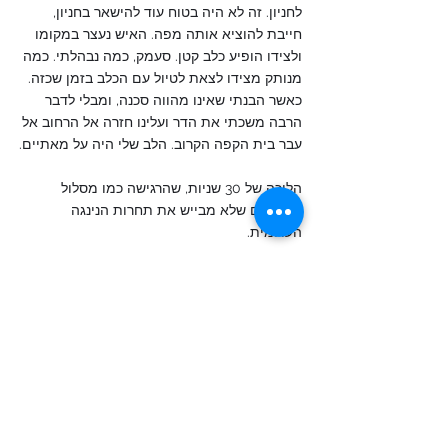
לחניון. זה לא היה בטוח עוד להישאר בחניון, 
חייבת להוציא אותה מפה. האיש נעצר במקומו 
ולצידו הופיע כלב קטן. סעמק, כמה נבהלתי. כמה 
מנותק מצידו לצאת לטיול עם הכלב בזמן שכזה. 
כאשר הבנתי שאינו מהווה סכנה, ומבלי לדבר 
הרבה משכתי את הדר ועלינו חזרה אל הרחוב אל 
עבר בית הקפה הקרוב. הלב שלי היה על מאתיים.
הליכה של 30 שניות, שהרגישה כמו מסלול 
מכשולים שלא מבייש את תחרות הנינגה 
העולמית. 
במשך שעות ארוכות המחבל הסתובב חופשי. 
רחוב דיזינגוף הפך לשפל תקשורתי וכישלון 
בטחוני. צלמים התרוצצו אחרי כוחות הביטחון 
בניסיון לקבל פיסת מידע אטרקטיבית לפרשנית 
שיושבת באולפן ונשמעת כמו תקליט שרוט. צפינו 
ברחובות מלאי כוחות ביטחון שהפצירו בנו 
להישאר במקומנו, גברים רבים בשירות מילואים 
פעיל שוטטו ברחובות עם נשקים דרוכים במטרה 