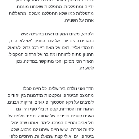
ידיים ומתפללות. מתפללות שאנחנו מוגנות. 
מתפללות כמו שלא התפללנו מעולם. מתפללות 
אחת על השנייה.
ולפתע, משום המקום ראינו בחשיכה איש 
בבגדים כהים יורד אל עבר החניון. "אוי לא, הדר, 
תצמדי אליי". רצנו אל מאחוריי רכב גדול. לעזאזל, 
החניון פתוח לרווחה ומחובר אל הרחוב המקביל. 
האזור הכי מסוכן והכי מתוקשר במדינה. נכון 
לרגע זה.
הדר ואני נולדנו בירושלים, כל חיינו סבלנו 
מהמצב הביטחוני ומקטטות מזדמנות בין יהודים 
לערבים על רקע הסכסוך. פיגועים, זריקות אבנים, 
התגרויות והטרדות, קטטות בלי סוף והיו גם 
רגעים קטנים ונדירים של אחווה. תמיד חלמנו על 
תל אביב והחיים במרכז. לימדו אותנו שזה יכול 
להיות אחרת.  שיש חיים שיתנו לנו מרגוע, שקט 
ביטחוני, ים ואולי קצת שמאלניות. היחסים כלפי 