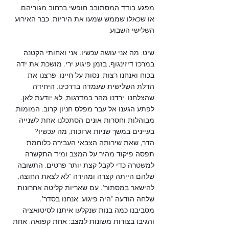
מפגע בודד המסתובב חופשי ברחוב מגוריהם. 
או שכאלו שממש שמעו את היריות. כבר האירוע 
השלישי השבוע.
שיט. מה אני עושה עכשיו. אני ואחותי הקטנה 
במרכז דיזינגוף, בזמן פיגוע ירי. מושכת את ידה 
בכוח ואנחנו רצות. נסות על חיינו. פרצנו את 
הדלת השלישית שעמדה בדרכינו. היחידה 
שהצלחנו. ירדנו מהר במדרגות, לא יודעת לאן. 
לפתע הגענו אל עבר מפלס חניון קרוב. המומות, 
מבוהלות וחסרות אונים הסתכלנו אחת לשנייה 
בעיינים במשך שניות ארוכות, מה עכשיו? 
הדר, שאת שירותה הצבאי העבירה כלוחמת 
תפסה פיקוד מהיר על המצב ומיד התקשרה 
למשטרה כדי לקבל קצת יותר פרטים. התשובה 
שלהם הייתה קצרה ומהירה "לא לצאת החוצה, 
להישאר במסתור". עם שאריות קליטה אחרונות 
שלחה הודעה "היה פיגוע. אנחנו בסדר". 
מסביבנו כמה בנות שנקלעו איתנו לסיטואציה 
והגיבו בצורות משונות למצב: אחת קפואה, אחת 